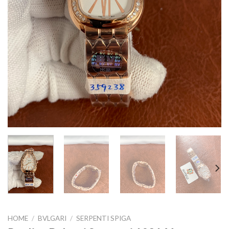
HOME
/
BVLGARI
/
SERPENTI SPIGA