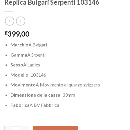
Replica Bulgari Serpenti 103146
399,00
€
Marchio
Â Bvlgari
Gamma
Â Srpenti
Sesso
Â Ladies
Modello
: 103146
Movimento
Â Movimento al quarzo svizzero
Dimensione della cassa
: 33mm
Fabbrica
Â BV Fabbrica
Replica Bulgari Serpenti 103146 quantity