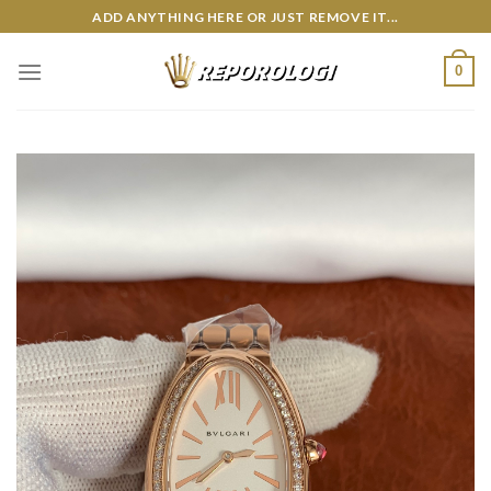
Skip
ADD ANYTHING HERE OR JUST REMOVE IT...
to
content
0