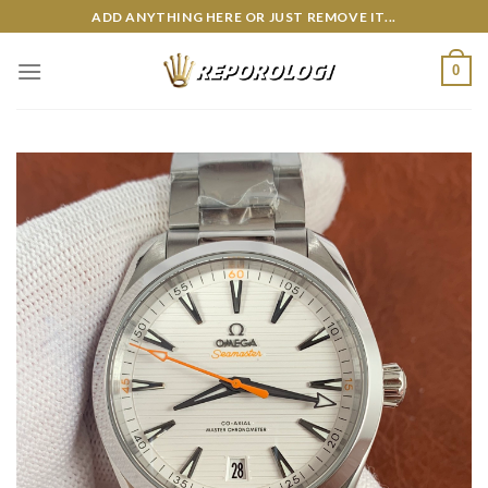
Skip
ADD ANYTHING HERE OR JUST REMOVE IT...
to
content
0