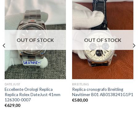
OUT OF STOCK
OUT OF STOCK
DATEJUST
BREITLING
Eccellente Orologi Replica
Replica cronografo Breitling
Replica Rolex DateJust 41mm
Navitimer B01 AB0138241G1P1
126300-0007
€
580,00
€
629,00