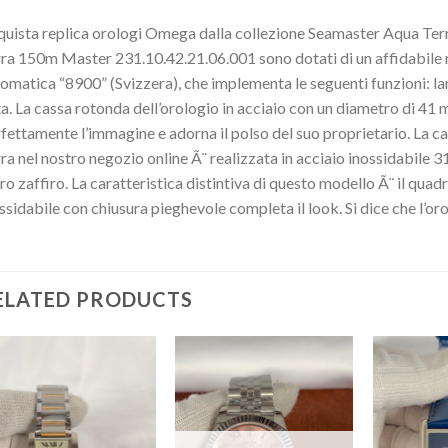
uista replica orologi Omega dalla collezione Seamaster Aqua Ter
ra 150m Master 231.10.42.21.06.001 sono dotati di un affidabile
omatica “8900” (Svizzera), che implementa le seguenti funzioni: lanc
a. La cassa rotonda dell’orologio in acciaio con un diametro di 4
fettamente l’immagine e adorna il polso del suo proprietario. La 
ra nel nostro negozio online Ã¨ realizzata in acciaio inossidabile 3
ro zaffiro. La caratteristica distintiva di questo modello Ã¨ il quadra
ssidabile con chiusura pieghevole completa il look. Si dice che l’oro
ELATED PRODUCTS