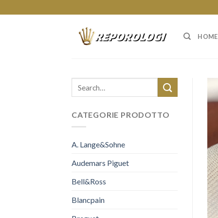
Skip
to
content
HOME
CATEGORIE PRODOTTO
A. Lange&Sohne
Audemars Piguet
Bell&Ross
Blancpain