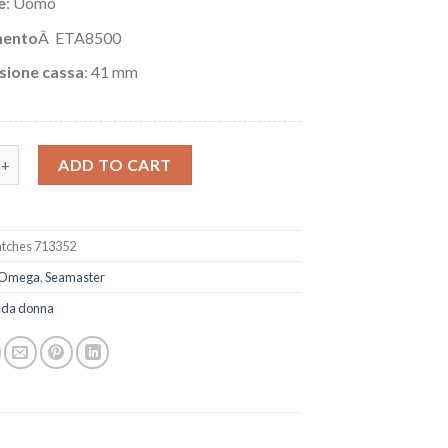
e
: Uomo
ento
Â ETA8500
sione cassa
: 41 mm
mega Seamaster Aqua Terra 150M 231.10.42.21.06.001 quantity
ADD TO CART
tches 713352
Omega
,
Seamaster
 da donna