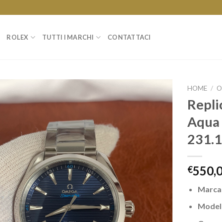
ROLEX
TUTTI I MARCHI
CONTATTACI
HOME
/
O
Repli
Aqua
231.1
550,
€
Marca
Model