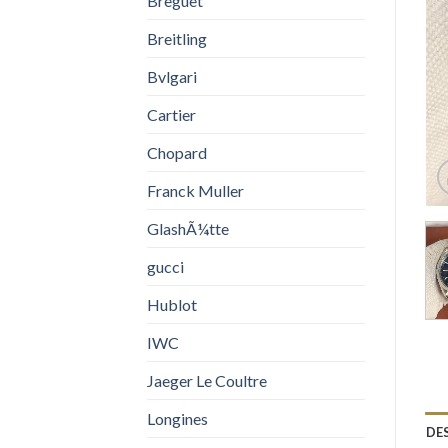
Breguet
Breitling
Bvlgari
Cartier
Chopard
Franck Muller
GlashÃ¼tte
gucci
Hublot
IWC
Jaeger Le Coultre
Longines
DE