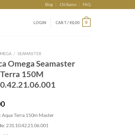
Blog
Chi Siamo
FAQ
0
LOGIN
CART /
€
0,00
MEGA
/
SEAMASTER
ca Omega Seamaster
 Terra 150M
0.42.21.06.001
00
: Aqua Terra 150m Master
lo
: 231.10.42.21.06.001