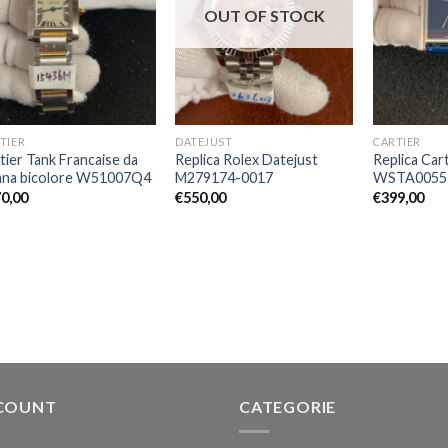
OUT OF STOCK
TIER
DATEJUST
CARTIER
tier Tank Francaise da
Replica Rolex Datejust
Replica Car
na bicolore W51007Q4
M279174-0017
WSTA0055
0,00
€
550,00
€
399,00
COUNT
CATEGORIE