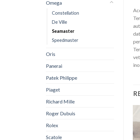
Omega
Acq
Constellation
Ter
De Ville
aut
Seamaster
dat
Speedmaster
per
Ter
Oris
vet
ino
Panerai
Patek Philippe
Piaget
R
Richard Mille
Roger Dubuis
Rolex
Scatole