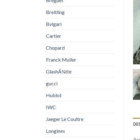
Breguet
Breitling
Bvlgari
Cartier
Chopard
Franck Muller
GlashÃ¼tte
gucci
Hublot
IWC
Jaeger Le Coultre
DE
Longines
Acq