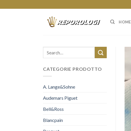
Skip
to
content
HOME
CATEGORIE PRODOTTO
A. Lange&Sohne
Audemars Piguet
Bell&Ross
Blancpain