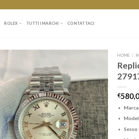
ROLEX
TUTTI I MARCHI
CONTATTACI
HOME
/
R
Repli
2791
580,
€
Marca
Model
Sesso