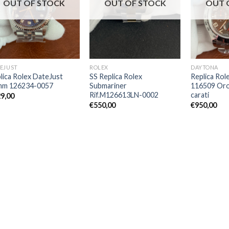
OUT OF STOCK
OUT OF STOCK
OUT 
EJUST
ROLEX
DAYTONA
lica Rolex DateJust
SS Replica Rolex
Replica Rol
mm 126234-0057
Submariner
116509 Oro
Rif.M126613LN-0002
carati
9,00
€
550,00
€
950,00