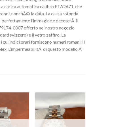
a carica automatica calibro ETA2671, che
secondi, nonchÃ© la data. La cassa rotonda
Ã perfettamente l’immagine e decorerÃ il
279174-0007 offerto nel nostro negozio
dard svizzero) e il vetro zaffiro. La
 cui indici orari forniscono numeri romani. Il
Rolex. L’impermeabilitÃ di questo modello Ã¨