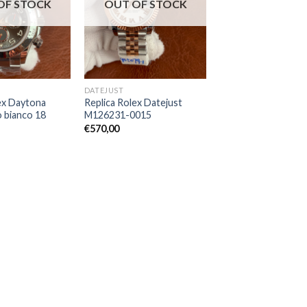
OF STOCK
OUT OF STOCK
DATEJUST
ex Daytona
Replica Rolex Datejust
 bianco 18
M126231-0015
€
570,00