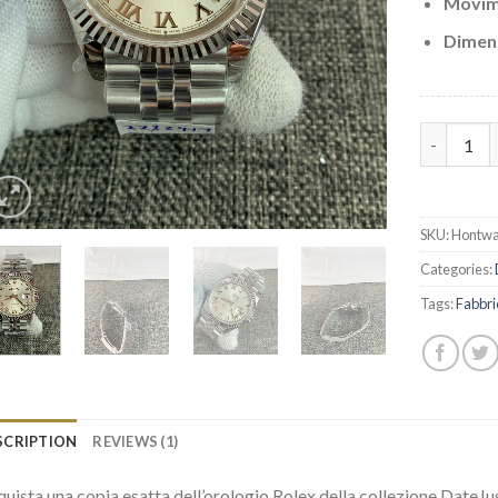
Movi
Dimens
Replica R
SKU:
Hontwa
Categories:
Tags:
Fabbri
SCRIPTION
REVIEWS (1)
uista una copia esatta dell’orologio Rolex della collezione DateJus