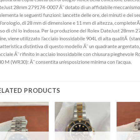
eJust 28mm 279174-0007 Ã¨ dotato di un affidabile meccanismo 
lementa le seguenti funzioni: lancette delle ore, dei minuti e dei 
l’orologio, di 28 mm di dimensione e 11 mm di altezza, completer
so di chi lo indossa. Per la produzione del Rolex DateJust 28mm 
ine, viene utilizzato l’acciaio inossidabile 904L di alta qualitÃ (stan
atteristica distintiva di questo modello Ã¨ un quadrante argentato, i
cciale Ã¨ rifinito in acciaio inossidabile con chiusura pieghevole 
30 M (WR30): Ã¨ consentita un’esposizione minima con l’acqua.
ELATED PRODUCTS