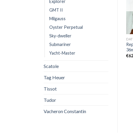
Explorer
OUT OF STOCK
OUT OF STOCK
GMT II
Milgauss
Oyster Perpetual
Sky-dweller
DATEJUST
DATEJUST
DAT
Submariner
Economico Orologi Replica
Replica Rolex Datejust 36
Rep
Replica Rolex Datejust
126233-0019
36
Yacht-Master
M126334-0003
€
550,00
€
62
€
750,00
Scatole
Tag Heuer
Tissot
Tudor
Vacheron Constantin