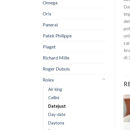
Omega
Dat
Oris
imp
del
Panerai
pol
Patek Philippe
onl
car
Piaget
bra
di 
Richard Mille
Roger Dubuis
Rolex
R
Air king
Cellini
Datejust
Day-date
Daytona