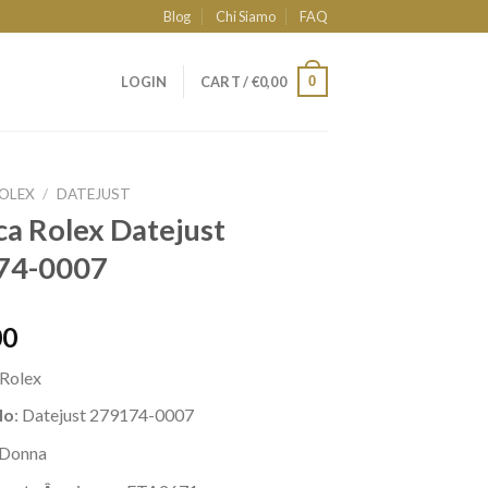
Blog
Chi Siamo
FAQ
0
LOGIN
CART /
€
0,00
OLEX
/
DATEJUST
ca Rolex Datejust
74-0007
00
Rolex
lo
: Datejust 279174-0007
Donna