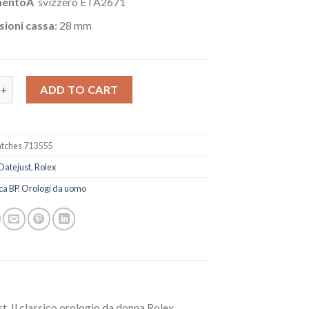
mentoÂ
svizzero ETA2671
ioni cassa
: 28 mm
olex Datejust 279174-0007 quantity
ADD TO CART
tches 713555
Datejust
,
Rolex
ca BP
,
Orologi da uomo
t. Il classico orologio da donna Rolex