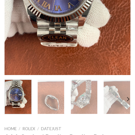
HOME
/
ROLEX
/
DATEJUST