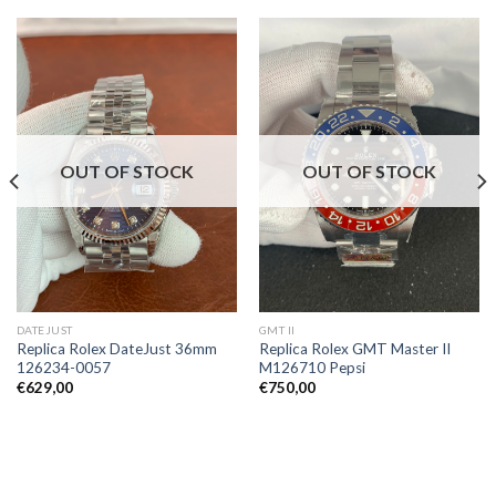
OUT OF STOCK
OUT OF STOCK
DATEJUST
GMT II
Replica Rolex DateJust 36mm
Replica Rolex GMT Master II
126234-0057
M126710 Pepsi
€
629,00
€
750,00