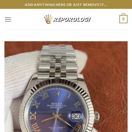
Skip
ADD ANYTHING HERE OR JUST REMOVE IT...
to
content
0