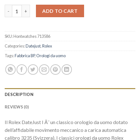
AAA Orologi Replica Replica Rolex Datejust M126334-0025 quan
ADD TO CART
SKU:
Hontwatches 713586
Categories:
Datejust
,
Rolex
Tags:
Fabbrica BP
,
Orologi da uomo
DESCRIPTION
REVIEWS (0)
Il Rolex DateJust I Ã¨ un classico orologio da uomo dotato
dell’affidabile movimento meccanico a carica automatica
calibro 3235 (Svizzera). I classici orologi da uomo Rolex