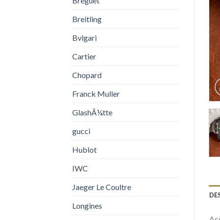
Breguet
Breitling
Bvlgari
Cartier
Chopard
Franck Muller
GlashÃ¼tte
gucci
Hublot
IWC
Jaeger Le Coultre
DE
Longines
Acq