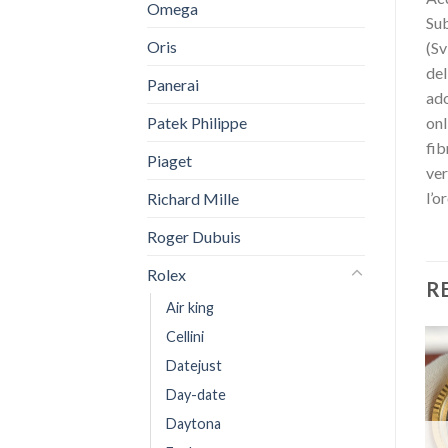
Omega
Sub
Oris
(Sv
del
Panerai
ado
Patek Philippe
onl
fib
Piaget
ver
l’o
Richard Mille
Roger Dubuis
Rolex
R
Air king
Cellini
Datejust
Day-date
Daytona