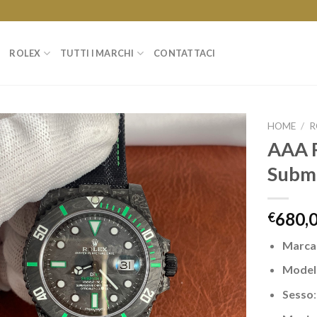
ROLEX
TUTTI I MARCHI
CONTATTACI
HOME
/
R
AAA R
Subm
680,
€
Marca
Model
Sesso