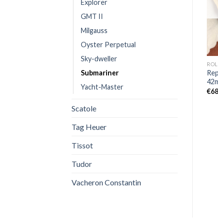
Explorer
OUT OF STOCK
OUT OF STOCK
GMT II
Milgauss
Oyster Perpetual
Sky-dweller
GMT II
DATEJUST
ROL
Submariner
Replica Rolex GMT Master
Replica Rolex DateJust
Rep
II M126710 Pepsi
36mm 126234-0057
42
Yacht-Master
€
750,00
€
629,00
€
68
Scatole
Tag Heuer
Tissot
Tudor
Vacheron Constantin