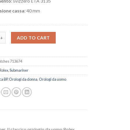
ento
: svizzero ETA 3135
sione cassa
: 40 mm
ca Rolex Submariner DiW Carbon quantity
ADD TO CART
tches 713674
Rolex
,
Submariner
ca BP
,
Orologi da donna
,
Orologi da uomo
er. Il classico orologio da uomo Rolex