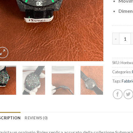
Movim
Dimen
AAA Repli
SKU:
Hontwa
Categories:
Tags:
Fabbri
SCRIPTION
REVIEWS (0)
uista un orologio Rolex replica accurato della collezione Submarin