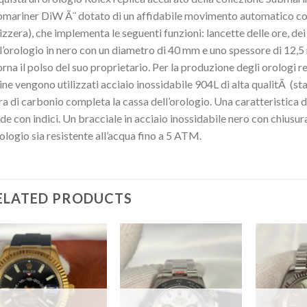
mariner DiW Ã¨ dotato di un affidabile movimento automatico con
izzera), che implementa le seguenti funzioni: lancette delle ore, dei
l’orologio in nero con un diametro di 40 mm e uno spessore di 12
rna il polso del suo proprietario. Per la produzione degli orologi 
ine vengono utilizzati acciaio inossidabile 904L di alta qualitÃ (sta
ra di carbonio completa la cassa dell’orologio. Una caratteristica 
de con indici. Un bracciale in acciaio inossidabile nero con chiusur
rologio sia resistente all’acqua fino a 5 ATM.
ELATED PRODUCTS