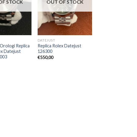
OF STOCK
OUT OF STOCK
DATEJUST
Orologi Replica
Replica Rolex Datejust
ex Datejust
126300
003
€
550,00