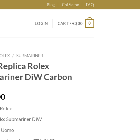
Blog
Chi Siamo
FAQ
0
LOGIN
CART /
€
0,00
OLEX
/
SUBMARINER
eplica Rolex
ariner DiW Carbon
00
Rolex
lo
: Submariner DiW
: Uomo