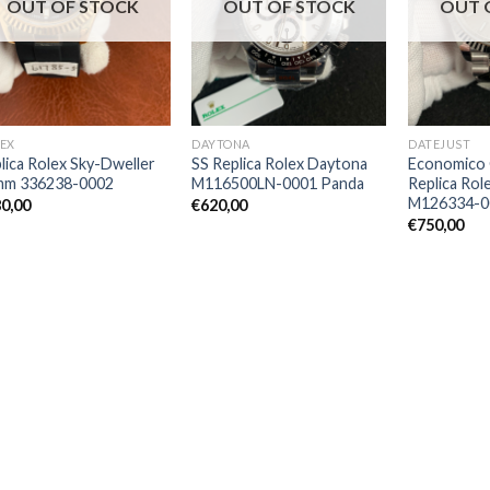
OUT OF STOCK
OUT OF STOCK
OUT 
EX
DAYTONA
DATEJUST
lica Rolex Sky-Dweller
SS Replica Rolex Daytona
Economico 
mm 336238-0002
M116500LN-0001 Panda
Replica Rol
M126334-0
0,00
€
620,00
€
750,00