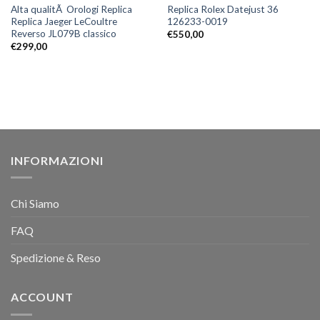
Alta qualitÃ Orologi Replica
Replica Rolex Datejust 36
Replica Jaeger LeCoultre
126233-0019
Reverso JL079B classico
€
550,00
€
299,00
INFORMAZIONI
Chi Siamo
FAQ
Spedizione & Reso
ACCOUNT