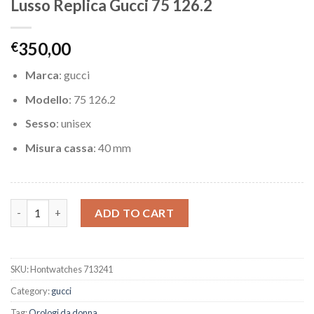
Lusso Replica Gucci 75 126.2
350,00
€
Marca
: gucci
Modello
: 75 126.2
Sesso
: unisex
Misura cassa
: 40 mm
Lusso Replica Gucci 75 126.2 quantity
ADD TO CART
SKU:
Hontwatches 713241
Category:
gucci
Tag:
Orologi da donna