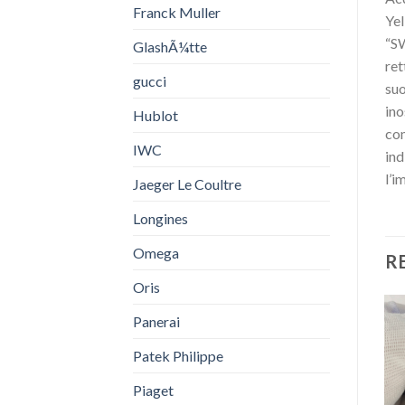
Franck Muller
Yel
“SW
GlashÃ¼tte
ret
gucci
suo
ino
Hublot
com
IWC
ind
l’i
Jaeger Le Coultre
Longines
Omega
R
Oris
Panerai
Patek Philippe
Piaget