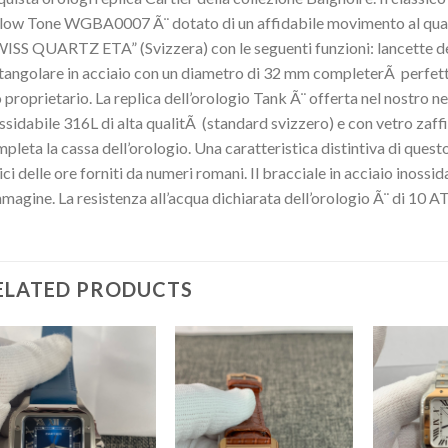
low Tone WGBA0007 Ã¨ dotato di un affidabile movimento al quarz
ISS QUARTZ ETA” (Svizzera) con le seguenti funzioni: lancette dell
tangolare in acciaio con un diametro di 32 mm completerÃ perfett
 proprietario. La replica dell’orologio Tank Ã¨ offerta nel nostro ne
ssidabile 316L di alta qualitÃ (standard svizzero) e con vetro zaffir
pleta la cassa dell’orologio. Una caratteristica distintiva di ques
ici delle ore forniti da numeri romani. Il bracciale in acciaio inos
mmagine. La resistenza all’acqua dichiarata dell’orologio Ã¨ di 10 
ELATED PRODUCTS