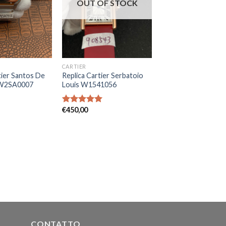
OUT OF STOCK
CARTIER
tier Santos De
Replica Cartier Serbatoio
 W2SA0007
Louis W1541056
€
450,00
Rated
5.00
out of 5
CONTATTO