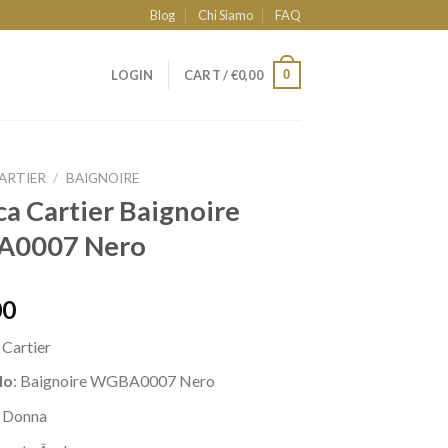
Blog
Chi Siamo
FAQ
0
LOGIN
CART /
€
0,00
ARTIER
/
BAIGNOIRE
ca Cartier Baignoire
0007 Nero
00
a
Cartier
lo
: Baignoire WGBA0007 Nero
: Donna