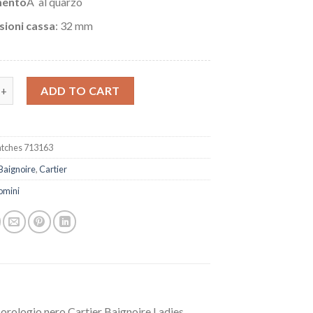
ento
Â al quarzo
ioni cassa
: 32 mm
artier Baignoire WGBA0007 Nero quantity
ADD TO CART
tches 713163
Baignoire
,
Cartier
omini
o orologio nero Cartier Baignoire Ladies