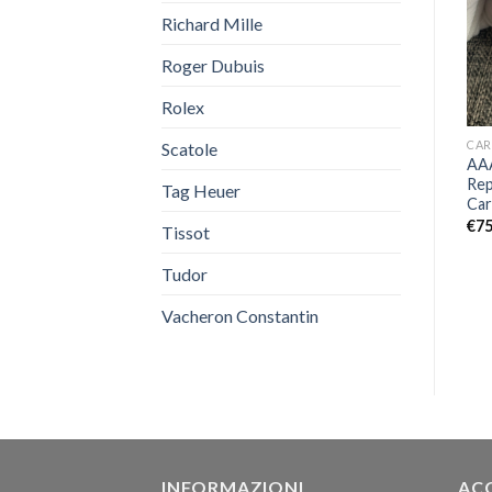
Richard Mille
Roger Dubuis
Rolex
CARTIER
BALLON BLEU
CAR
Scatole
Replica Cartier Serbatoio
Replica Cartier Ballon Bleu
AAA
WSTA0055
42 WGBB0017
Rep
Tag Heuer
Car
€
399,00
€
569,00
€
75
Tissot
Tudor
Vacheron Constantin
INFORMAZIONI
AC