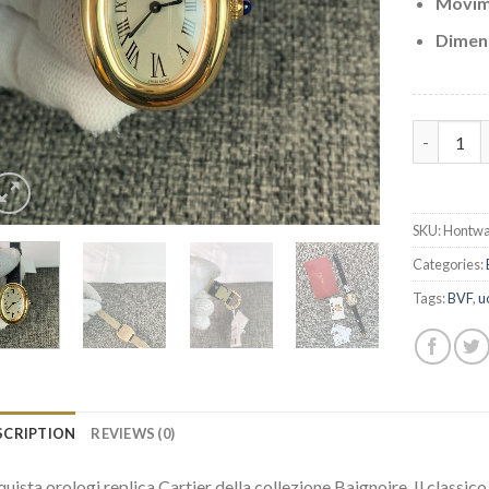
Movim
Dimens
Replica C
SKU:
Hontwa
Categories:
Tags:
BVF
,
u
SCRIPTION
REVIEWS (0)
uista orologi replica Cartier della collezione Baignoire. Il classic