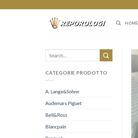
Skip
to
content
HOME
CATEGORIE PRODOTTO
A. Lange&Sohne
Audemars Piguet
Bell&Ross
Blancpain