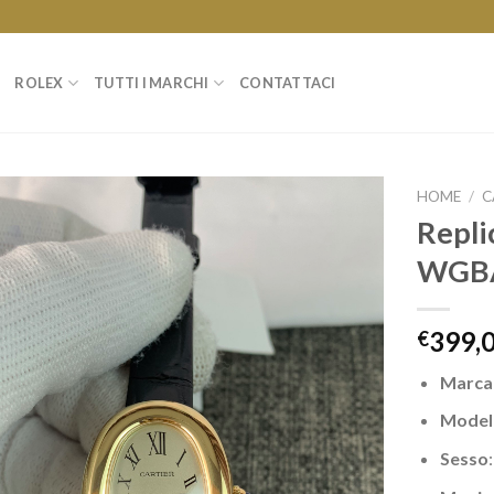
ROLEX
TUTTI I MARCHI
CONTATTACI
HOME
/
C
Repli
WGBA
399,
€
Marc
Model
Sesso