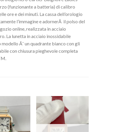
o (funzionante a batteria) di calibro
e ore e dei minuti. La cassa dell’orologio
amente l’immagine e adornerÃ il polso del
gozio online, realizzata in acciaio
o. La lunetta in acciaio inossidabile
to modello Ã¨ un quadrante bianco con gli
sidabile con chiusura pieghevole completa
ATM.