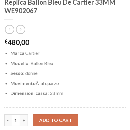
Replica Ballon Bleu De Cartier 33MM
WE902067
480,00
€
Marca
Cartier
Modello
: Ballon Bleu
Sesso
: donne
Movimento
Â al quarzo
Dimensioni cassa
: 33 mm
Replica Ballon Bleu De Cartier 33MM WE902067 quantity
ADD TO CART