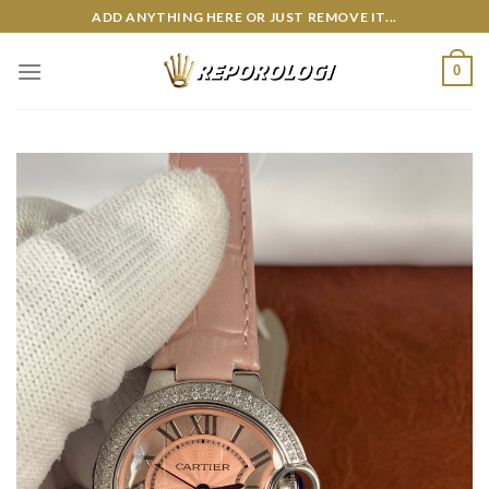
Skip
ADD ANYTHING HERE OR JUST REMOVE IT...
to
content
0