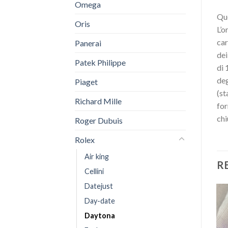
Omega
Que
Oris
L’o
car
Panerai
dei
Patek Philippe
di 
deg
Piaget
(st
Richard Mille
for
chi
Roger Dubuis
Rolex
Air king
R
Cellini
Datejust
Day-date
Daytona