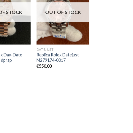
OF STOCK
OUT OF STOCK
DATEJUST
lex Day-Date
Replica Rolex Datejust
 dprsp
M279174-0017
€
550,00