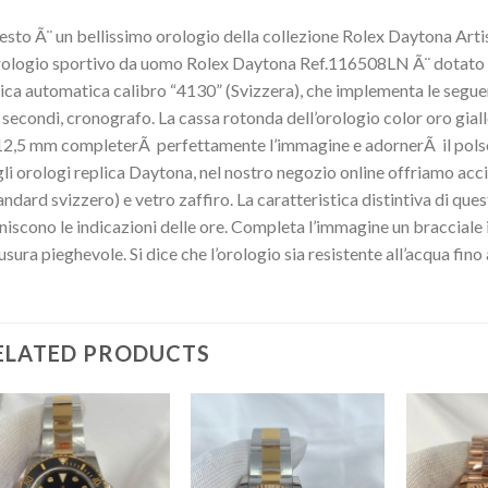
sto Ã¨ un bellissimo orologio della collezione Rolex Daytona Ar
rologio sportivo da uomo Rolex Daytona Ref.116508LN Ã¨ dotato 
ica automatica calibro “4130” (Svizzera), che implementa le seguenti
 secondi, cronografo. La cassa rotonda dell’orologio color oro gia
12,5 mm completerÃ perfettamente l’immagine e adornerÃ il polso 
li orologi replica Daytona, nel nostro negozio online offriamo acci
andard svizzero) e vetro zaffiro. La caratteristica distintiva di ques
niscono le indicazioni delle ore. Completa l’immagine un bracciale i
usura pieghevole. Si dice che l’orologio sia resistente all’acqua fin
ELATED PRODUCTS