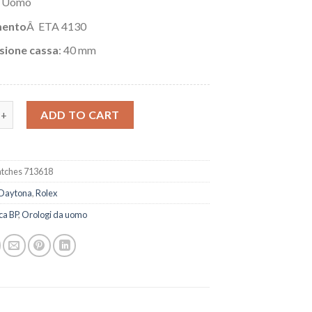
: Uomo
ento
Â ETA 4130
sione cassa
: 40 mm
olex Daytona 116508 Artisans De GenÃ¨ve per Adam Levine quanti
ADD TO CART
tches 713618
Daytona
,
Rolex
ca BP
,
Orologi da uomo