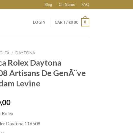
Blog
Chi Siamo
FAQ
0
LOGIN
CART /
€
0,00
OLEX
/
DAYTONA
ca Rolex Daytona
8 Artisans De GenÃ¨ve
dam Levine
,00
: Rolex
lo
: Daytona 116508