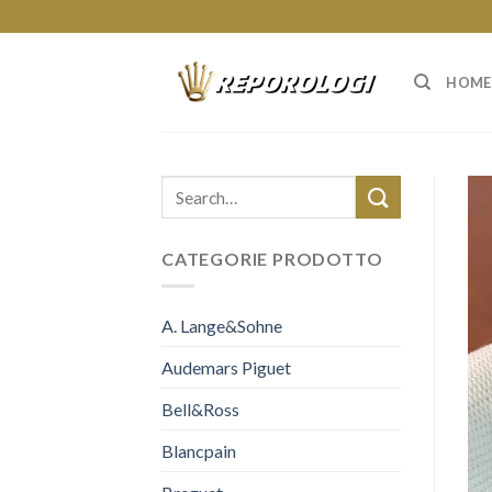
Skip
to
content
HOME
CATEGORIE PRODOTTO
A. Lange&Sohne
Audemars Piguet
Bell&Ross
Blancpain