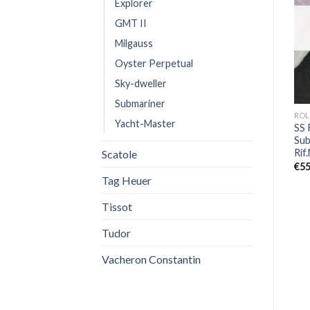
Explorer
GMT II
OUT OF STOCK
OUT OF STOCK
Milgauss
Oyster Perpetual
Sky-dweller
Submariner
ROLEX
DAYTONA
ROL
Yacht-Master
r
Replica Rolex Yacht-Master
Replica Rolex Daytona
SS 
40mm 126622-0002
116519-0104
Sub
Rif
Scatole
€
750,00
€
630,00
€
55
Tag Heuer
Tissot
Tudor
Vacheron Constantin