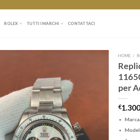
ROLEX
TUTTI I MARCHI
CONTATTACI
HOME
/
R
Repli
11650
per A
1.300
€
Marca
Model