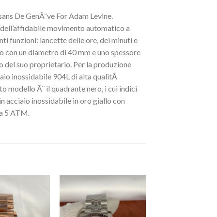
tisans De GenÃ¨ve For Adam Levine.
dell’affidabile movimento automatico a
 funzioni: lancette delle ore, dei minuti e
llo con un diametro di 40 mm e uno spessore
del suo proprietario. Per la produzione
aio inossidabile 904L di alta qualitÃ
to modello Ã¨ il quadrante nero, i cui indici
n acciaio inossidabile in oro giallo con
o a 5 ATM.