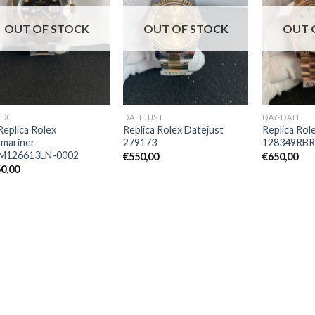
OUT OF STOCK
OUT OF STOCK
OUT 
EX
DATEJUST
DAY-DATE
Replica Rolex
Replica Rolex Datejust
Replica Ro
mariner
279173
128349RBR
.M126613LN-0002
€
550,00
€
650,00
0,00