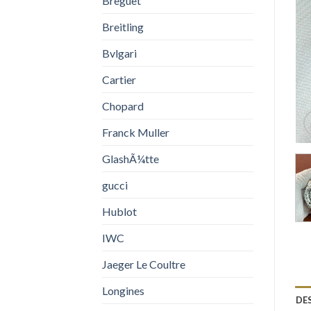
Breguet
Breitling
Bvlgari
Cartier
Chopard
Franck Muller
GlashÃ¼tte
gucci
Hublot
IWC
Jaeger Le Coultre
Longines
DE