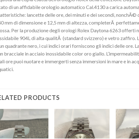
ato di un affidabile orologio automatico Cal.4130 a carica automat
atteristiche: lancette delle ore, dei minuti e dei secondi, nonchÃ©
40 mm di dimensione e 12,5 mm di altezza, completerÃ perfettamen
ossa. Per la produzione degli orologi Rolex Daytona 6263 offerti ne
ssidabile 904L di alta qualitÃ (standard svizzero) e vetro zaffiro. 
un quadrante nero, i cui indici orari forniscono gli indici delle ore.
un bracciale in acciaio inossidabile color oro giallo. L’impermeab
tali ore puoi nuotare e immergerti senza immersioni in mare e in a
uatici.
ELATED PRODUCTS