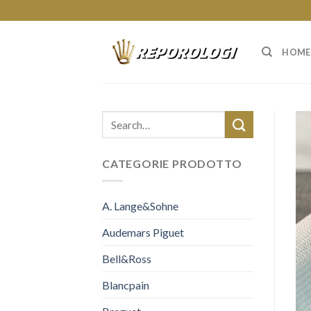
Skip
to
content
HOME
CATEGORIE PRODOTTO
A. Lange&Sohne
Audemars Piguet
Bell&Ross
Blancpain