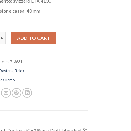
ento
: svizzero ETA 4130
sione cassa
: 40 mm
olex Daytona 6263 Sigma quadrante intatto quantity
ADD TO CART
tches 713631
Daytona
,
Rolex
i da uomo
na. Il Daytona 6263 Sigma Dial Untouched Ã¨