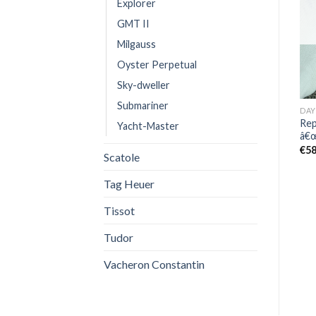
Explorer
OUT OF STOCK
OUT OF STOCK
GMT II
Milgauss
Oyster Perpetual
Sky-dweller
Submariner
DAYTONA
ROLEX
DA
Replica Rolex Daytona
Replica ROLEX
Rep
Yacht-Master
116519-0104
SUBMARINER 16610LV
â€
â€œKERMITâ€ 2009
€
630,00
€
58
Scatole
€
650,00
Tag Heuer
Tissot
Tudor
Vacheron Constantin