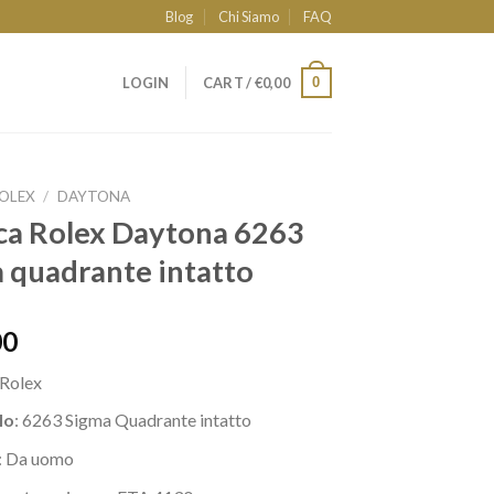
Blog
Chi Siamo
FAQ
0
LOGIN
CART /
€
0,00
OLEX
/
DAYTONA
ca Rolex Daytona 6263
 quadrante intatto
00
Rolex
lo
: 6263 Sigma Quadrante intatto
: Da uomo