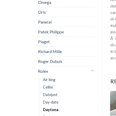
Omega
dot
Oris
car
di 
Panerai
ind
Patek Philippe
ino
Ã¨ 
Piaget
di 
in 
Richard Mille
acq
Roger Dubuis
Rolex
Air king
R
Cellini
Datejust
Day-date
Daytona