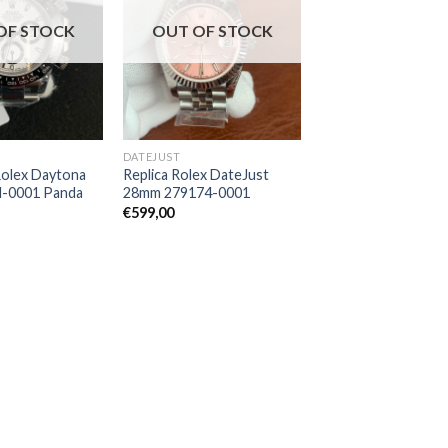
OF STOCK
OUT OF STOCK
DATEJUST
Rolex Daytona
Replica Rolex DateJust
-0001 Panda
28mm 279174-0001
€
599,00