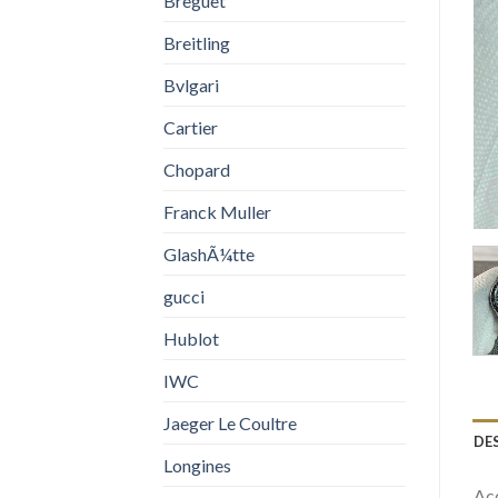
Breguet
Breitling
Bvlgari
Cartier
Chopard
Franck Muller
GlashÃ¼tte
gucci
Hublot
IWC
Jaeger Le Coultre
DE
Longines
Acq