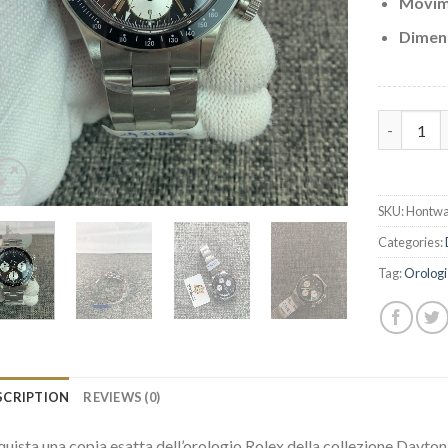
Movim
Dimen
Replica R
SKU:
Hontwa
Categories:
Tag:
Orolog
SCRIPTION
REVIEWS (0)
uista una copia esatta dell’orologio Rolex della collezione Dayto