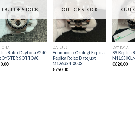
OUT OF STOCK
OUT OF STOCK
OUT 
YTONA
DATEJUST
DAYTONA
lica Rolex Daytona 6240
Economico Orologi Replica
SS Replica 
œOYSTER SOTTOâ€
Replica Rolex Datejust
M116500LN
M126334-0003
0,00
€
620,00
€
750,00