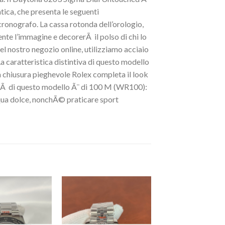
ica, che presenta le seguenti
 cronografo. La cassa rotonda dell’orologio,
te l’immagine e decorerÃ il polso di chi lo
l nostro negozio online, utilizziamo acciaio
La caratteristica distintiva di questo modello
 La chiusura pieghevole Rolex completa il look
ilitÃ di questo modello Ã¨ di 100 M (WR100):
cqua dolce, nonchÃ© praticare sport